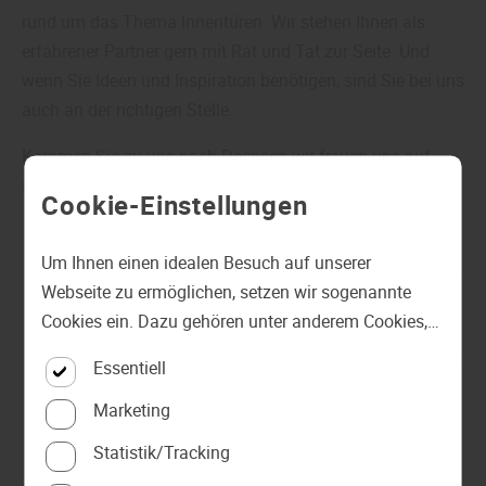
rund um das Thema Innentüren. Wir stehen Ihnen als
erfahrener Partner gern mit Rat und Tat zur Seite. Und
wenn Sie Ideen und Inspiration benötigen, sind Sie bei uns
auch an der richtigen Stelle.
Kommen Sie zu uns nach Deensen wir freuen uns auf
Ihren Besuch.
Cookie-Einstellungen
Um Ihnen einen idealen Besuch auf unserer
Sie haben Fragen zu Stiltüren oder anderen Innentüren?
Webseite zu ermöglichen, setzen wir sogenannte
Kontaktieren Sie uns für eine kompetente Beratung unter:
Cookies ein. Dazu gehören unter anderem Cookies,
die für die Steuerung und den reibungslosen Betrieb
✆ +49 (0) 5532 - 21 31 | ✉ info@hofmeisterholz.de
Essentiell
unserer kommerziellen Unternehmensseite
notwendig sind. Zusätzlich verwenden wir Cookies
Marketing
zur anonymen Erhebung von Statistiken sowie
Statistik/Tracking
solche, die zur Ausspielung und Anzeige