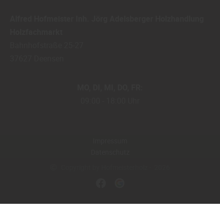
Alfred Hofmeister Inh. Jörg Adelsberger Holzhandlung
Holzfachmarkt
Bahnhofstraße 25-27
37627
Deensen
MO
DI
MI
DO
FR
09:00
18:00 Uhr
Impressum
Datenschutz
Copyright by Hofmeisterholz - 2026
In Kooperation mit dem