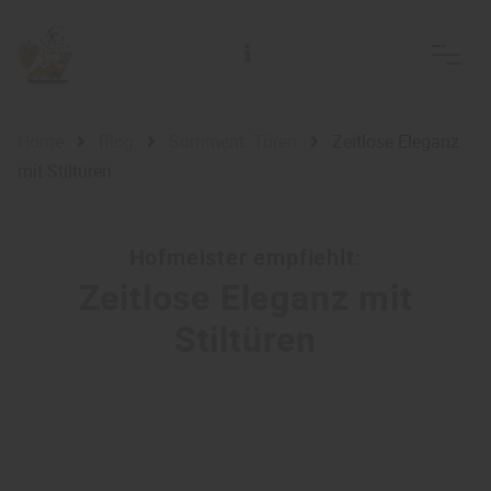
Alfred Hofmeister Inh. Jörg Adelsberger Holzhandlung Holzfachmarkt
Home
Blog
Sortiment: Türen
Zeitlose Eleganz
mit Stiltüren
Hofmeister empfiehlt:
Zeitlose Eleganz mit
Stiltüren