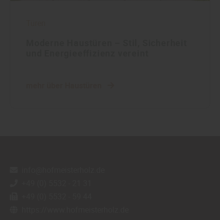
Türen
Moderne Haustüren – Stil, Sicherheit
und Energieeffizienz vereint
mehr über Haustüren
info@hofmeisterholz.de
+49 (0) 5532 - 21 31
+49 (0) 5532 - 59 44
https://www.hofmeisterholz.de