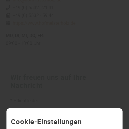
+49 (0) 5532 - 21 31
+49 (0) 5532 - 59 44
https://www.hofmeisterholz.de
MO
DI
MI
DO
FR
09:00
18:00 Uhr
Wir freuen uns auf Ihre
Nachricht
* Pflichtfelder
Cookie-Einstellungen