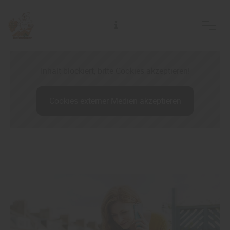
Alfred Hofmeister Inh. Jörg Adelsberger Holzhandlung Holzfachmarkt
Inhalt blockiert, bitte Cookies akzeptieren!
Cookies externer Medien akzeptieren