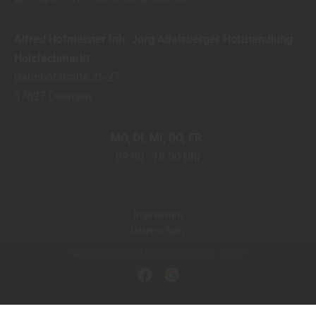
Alfred Hofmeister Inh. Jörg Adelsberger Holzhandlung
Holzfachmarkt
Bahnhofstraße 25-27
37627
Deensen
MO
DI
MI
DO
FR
09:00
18:00 Uhr
Impressum
Datenschutz
Copyright by Hofmeisterholz - 2026