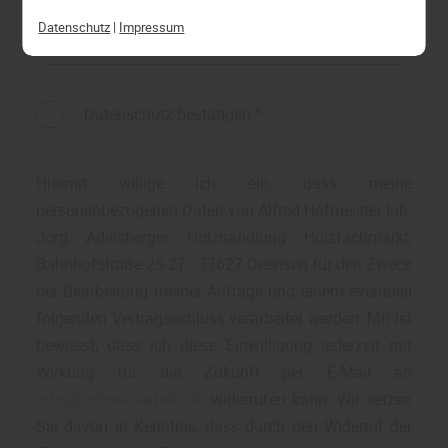
widerrufen und in den Cookie-Einstellungen
Datenschutz
|
Impressum
entsprechend ändern. In unseren
Datenschutzhinweisen
finden Sie weitere
entsprechende Informationen.
Datenschutz bestätigen
*
Hiermit willige ich ein, dass meine
personenbezogenen Daten von Alfred Hofmeister Inh.
Jörg Adelsberger Holzhandlung Holzfachmarkt,
Bahnhofstraße 25-27 - 37627 Deensen für den Zweck
der Bearbeitung meiner Anfrage und einem eventuell
folgenden Vertragsschluss verarbeitet werden. Mir ist
bewusst, dass ich diese Einwilligung jederzeit mit
Wirkung für die Zukunft per E-Mail an
info@hofmeisterholz.de
widerrufen kann. Wir setzen
Sie davon in Kenntnis, dass durch den Widerruf der