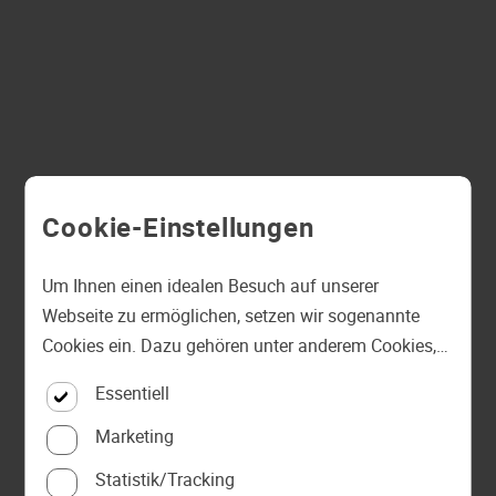
Cookie-Einstellungen
Um Ihnen einen idealen Besuch auf unserer
Webseite zu ermöglichen, setzen wir sogenannte
Cookies ein. Dazu gehören unter anderem Cookies,
die für die Steuerung und den reibungslosen Betrieb
Essentiell
unserer kommerziellen Unternehmensseite
notwendig sind. Zusätzlich verwenden wir Cookies
Marketing
zur anonymen Erhebung von Statistiken sowie
Statistik/Tracking
solche, die zur Ausspielung und Anzeige