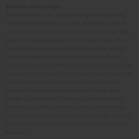
Bangkirai richtig pflegen
Alfred Hofmeister Inh. Jörg Adelsberger Holzhandlung
Holzfachmarkt in Deensen weiter: „Auch dieses Holz ist
sehr witterungsresistent und hat ohne aufwändige Pflege
eine hohe Lebenserwartung. Trotzdem lohnt sich seine
fachgerechte Behandlung. Zur Entfernung von grobem
Schmutz verwenden Sie Bürsten mit Kunststoff- oder
Naturborsten und eine milde Seifenlauge. Damit Sie nicht
ausrutschen, entfernen Sie alle Moose. Danach spülen Sie
das Holz noch einmal ab und lassen es gut trocknen.
Bangkirai-Holzterrassen sollten einmal im Jahr geölt
werden. Tragen Sie das Öl dünn auf und lassen Sie es
trocknen. Je nach Farbintensität ist ein zweiter Auftrag
nötig. Tragen Sie Handschuhe und Schutzbrille, denn das
Spezialöl färbt kräftig und sollte auch nicht in die Augen
kommen.“