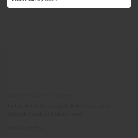
entsprechend ändern. In unseren
Datenschutzhinweisen
finden Sie weitere
entsprechende Informationen.
Osmo Holzanstriche Innen
Farben, Holzfarben, Lasuren, Holzschutz, Lacke,
Holzlack, Farben und Öle für Innen
Osmo
Farben
Farben