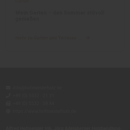
Garten
Mein Garten – den Sommer stilvoll
genießen
mehr zu Garten und Terrasse ...
info@hofmeisterholz.de
+49 (0) 5532 - 21 31
+49 (0) 5532 - 59 44
https://www.hofmeisterholz.de
Alfred Hofmeister Inh. Jörg Adelsberger Holzhandlung