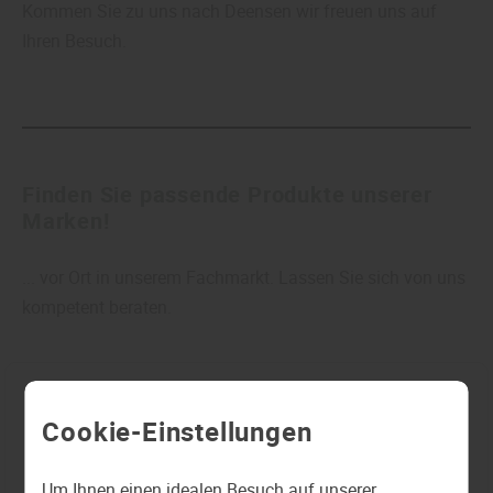
Kommen Sie zu uns nach Deensen wir freuen uns auf
Ihren Besuch.
Finden Sie passende Produkte unserer
Marken!
... vor Ort in unserem Fachmarkt. Lassen Sie sich von uns
kompetent beraten.
Cookie-Einstellungen
Um Ihnen einen idealen Besuch auf unserer