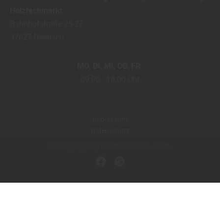
Holzfachmarkt
Bahnhofstraße 25-27
37627
Deensen
MO
DI
MI
DO
FR
09:00
18:00 Uhr
Impressum
Datenschutz
Copyright by Hofmeisterholz - 2026
In Kooperation mit dem