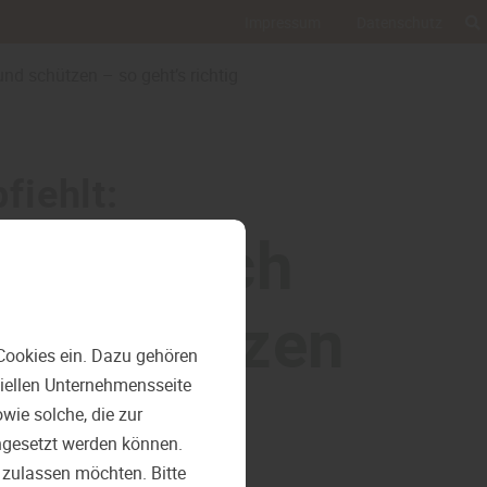
Impressum
Datenschutz
und schützen – so geht’s richtig
fiehlt:
ökologisch
nd schützen
Cookies ein. Dazu gehören
ziellen Unternehmensseite
richtig
ie solche, die zur
ngesetzt werden können.
 zulassen möchten. Bitte