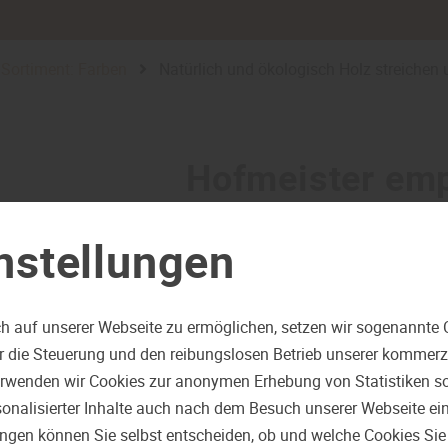
Sortiment: Farben
Natürlich und ökologisch Holz streichen 
Hofmeister emp
Natürlich und 
nstellungen
Holz streichen u
h auf unserer Webseite zu ermöglichen, setzen wir sogenannte 
ür die Steuerung und den reibungslosen Betrieb unserer kommer
– so geht’s 
erwenden wir Cookies zur anonymen Erhebung von Statistiken sow
onalisierter Inhalte auch nach dem Besuch unserer Webseite ei
ungen können Sie selbst entscheiden, ob und welche Cookies Sie