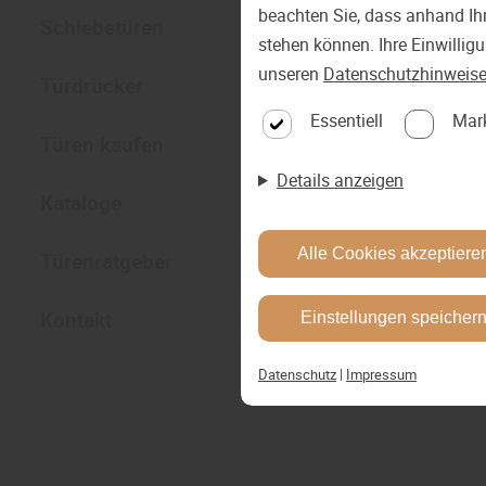
beachten Sie, dass anhand Ihr
Schiebetüren
stehen können. Ihre Einwillig
unseren
Datenschutzhinweis
Türdrücker
Essentiell
Mar
Türen kaufen
Details anzeigen
Kataloge
Alle Cookies akzeptiere
Türenratgeber
Kontakt
Einstellungen speicher
Datenschutz
|
Impressum