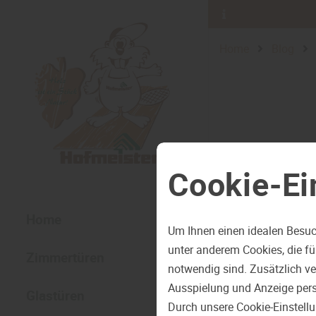
Home
Blog
Cookie-Ei
Home
Um Ihnen einen idealen Besuc
unter anderem Cookies, die f
Zimmertüren
notwendig sind. Zusätzlich v
Ausspielung und Anzeige pers
Glastüren
Durch unsere Cookie-Einstell