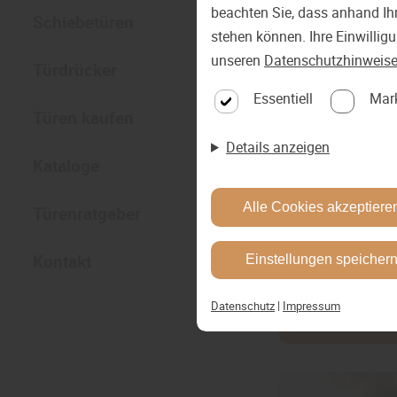
beachten Sie, dass anhand Ihr
Schiebetüren
stehen können. Ihre Einwillig
unseren
Datenschutzhinweis
Türdrücker
Kate
Essentiell
Mar
Türen kaufen
Details anzeigen
Kataloge
Alle Cookies akzeptiere
Türenratgeber
Kontakt
Einstellungen speicher
Datenschutz
|
Impressum
Filter anwende