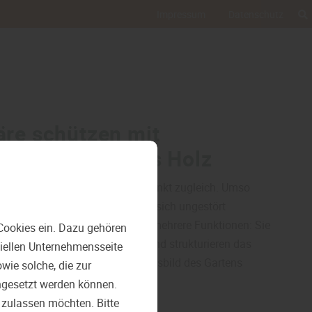
Impressum
Datenschutz
äre schützen mit
tzelementen aus Holz
zugsort, Lebensraum und Treffpunkt zugleich. Umso
reiche zu schaffen, in denen man sich ungestört
schutzelemente erfüllen dabei mehrere Funktionen: Sie
Cookies ein. Dazu gehören
igen Blicken, reduzieren Wind und strukturieren das
ziellen Unternehmensseite
eitig prägen sie das Erscheinungsbild des Gartens
ie solche, die zur
l des richtigen Materials und…
ngesetzt werden können.
 zulassen möchten. Bitte
z