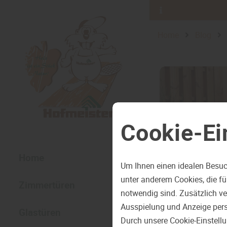
Home
Blog
Cookie-Ei
Home
Um Ihnen einen idealen Besuc
unter anderem Cookies, die f
Zimmertüren
notwendig sind. Zusätzlich v
Ausspielung und Anzeige pers
Glastüren
Durch unsere Cookie-Einstell