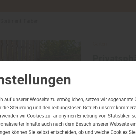
Sortiment: Farben
Garten
Privatsph
Sichtschu
nstellungen
Ein Garten ist Rück
wichtiger ist es, Be
bewegen kann. Sicht
h auf unserer Webseite zu ermöglichen, setzen wir sogenannte 
schützen vor neugier
ür die Steuerung und den reibungslosen Betrieb unserer kommer
Grundstück. Gleichz
erwenden wir Cookies zur anonymen Erhebung von Statistiken sow
maßgeblich. Die Wah
onalisierter Inhalte auch nach dem Besuch unserer Webseite ei
ungen können Sie selbst entscheiden, ob und welche Cookies Sie
mehr zu Sichtschut